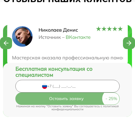
Николаев Денис
Нужна консультация?
Источник –
ВКонтакте
Закажите бесплатную консультацию
Мастерская оказала профессиональную помощь в ре
Бесплатная консультация со
специалистом
Оставить заявку
Нажимая на кнопку "Оставить заявку" Вы соглашаетесь c
политикой
конфиденциальности