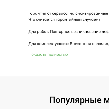
Настройка Wi-Fi
Гарантия от сервиса: на смонтированные
Замена HDMI
Что считается гарантийным случаем?
Замена крышки ноутбука
Для работ: Повторное возникновение деф
Ремонт дисковода
Для комплектующих: Внезапная поломка,
Показать полностью
Замена динамиков
Замена южного моста
Замена USB порта
Замена микрофона
Популярные мо