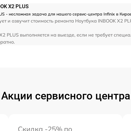
от 60 мин
OOK X2 PLUS
US - несложная задача для нашего сервис-центра Infinix в Киро
от 60 мин
т и озвучит стоимость ремонта Ноутбука INBOOK X2 PLUS
от 60 мин
 X2 PLUS выполняется на выезде, если не требует специ
братно.
от 60 мин
Акции сервисного центра
Скидка -25% по