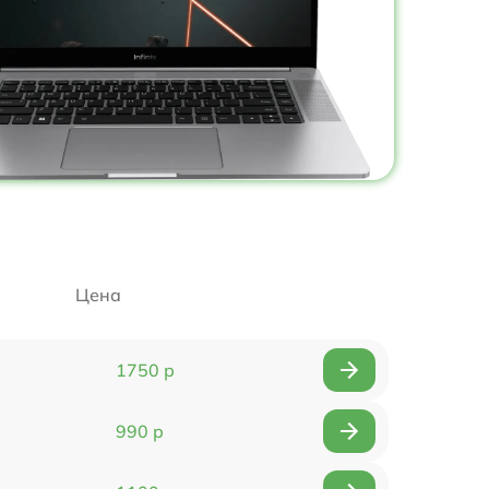
Цена
1750 р
990 р