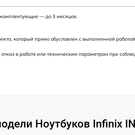
от 60 мин
 комплектующие — до 3 месяцев.
от 60 мин
от 60 мин
екта, который прямо обусловлен с выполненной работой
от 60 мин
 отказ в работе или техническим параметрам при соблю
от 60 мин
от 60 мин
от 60 мин
от 60 мин
дели Ноутбуков Infinix 