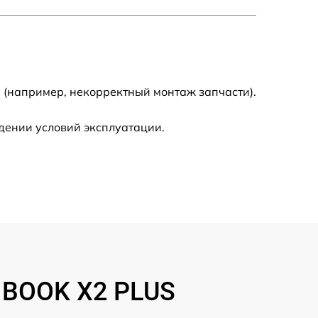
750 р
1450 р
1750 р
 (например, некорректный монтаж запчасти).
1400 р
дении условий эксплуатации.
1350 р
2500 р
1100 р
950 р
INBOOK X2 PLUS