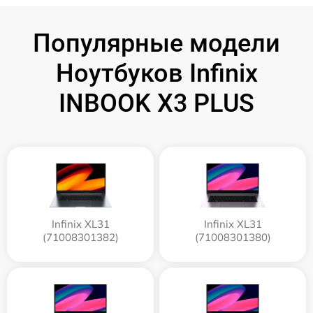
Популярные модели
Ноутбуков Infinix
INBOOK X3 PLUS
Infinix XL31
Infinix XL31
(71008301382)
(71008301380)