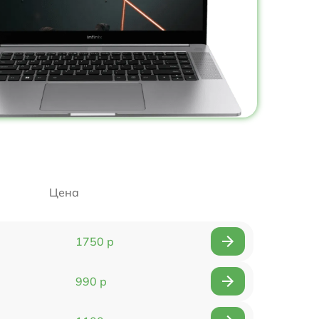
Цена
1750 р
990 р