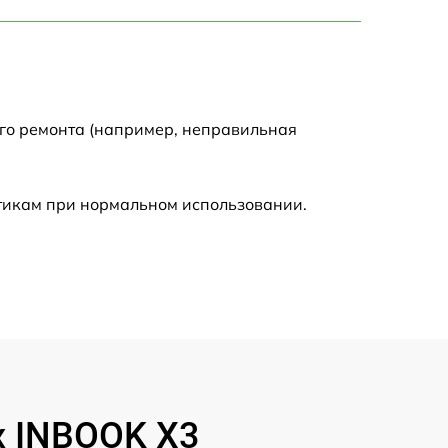
750 р
1450 р
1750 р
ого ремонта (например, неправильная
1400 р
стикам при нормальном использовании.
1350 р
2500 р
1100 р
950 р
x INBOOK X3