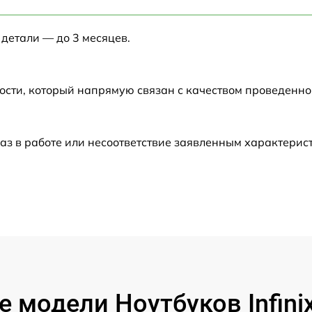
от 60 мин
 детали — до 3 месяцев.
от 60 мин
от 60 мин
ости, который напрямую связан с качеством проведенн
от 60 мин
аз в работе или несоответствие заявленным характери
от 60 мин
от 60 мин
от 60 мин
от 60 мин
 модели Ноутбуков Infini