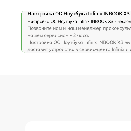
Замена клавиатуры
Настройка ОС Ноутбука Infinix INBOOK X3
Замена корпуса
Настройка ОС Ноутбука Infinix INBOOK X3 - неслож
Позвоните нам и наш менеджер проконсульти
Замена тачпада
нашем сервисном - 2 часа.
Настройка ОС Ноутбука Infinix INBOOK X3 в
доставит устройство в сервис-центр Infinix и
Увеличение оперативной памяти