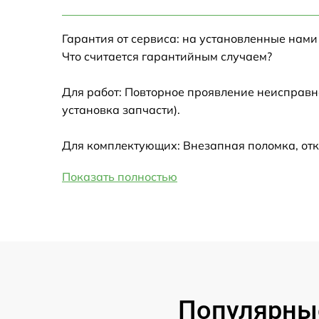
Настройка Wi-Fi
Гарантия от сервиса: на установленные нами
Замена HDMI
Что считается гарантийным случаем?
Замена крышки ноутбука
Для работ: Повторное проявление неисправн
установка запчасти).
Ремонт дисковода
Для комплектующих: Внезапная поломка, отк
Замена динамиков
Показать полностью
Замена южного моста
Замена USB порта
Замена микрофона
Популярные