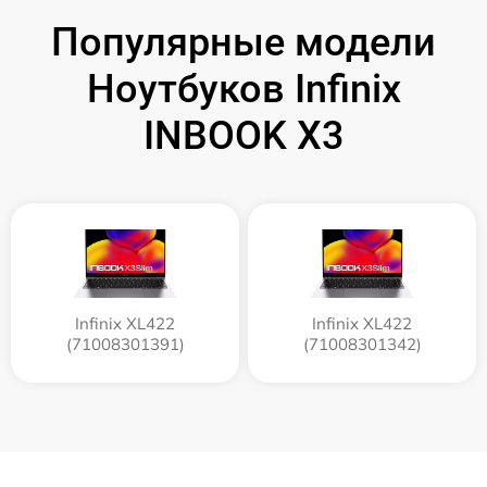
Популярные модели
Ноутбуков Infinix
INBOOK X3
Infinix XL422
Infinix XL422
(71008301391)
(71008301342)