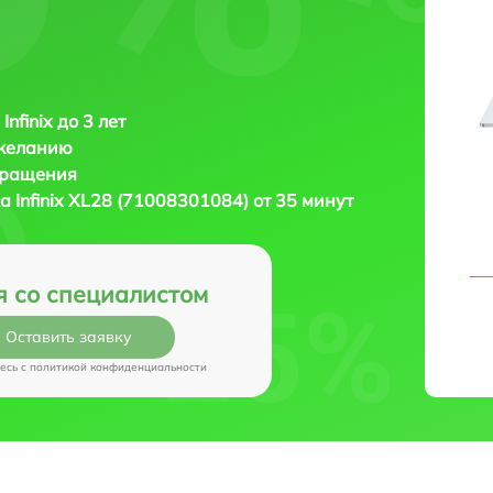
Infinix до 3 лет
 желанию
бращения
ка
Infinix XL28 (71008301084) от 35 минут
я со специалистом
Оставить заявку
есь c
политикой конфиденциальности