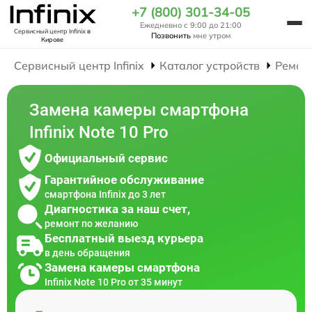
+7 (800) 301-34-05
Ежедневно с 9:00 до 21:00
Сервисный центр Infinix
в
Позвонить
мне утром
Кирове
Сервисный центр Infinix
Каталог устройств
Ремон
Замена камеры смартфона
Infinix Note 10 Pro
Официальный сервис
Гарантийное обслуживание
смартфона Infinix до 3 лет
Диагностика за наш счет,
ремонт по желанию
Бесплатный выезд курьера
в день обращения
Замена камеры смартфона
Infinix Note 10 Pro от 35 минут