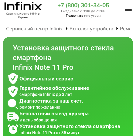
+7 (800) 301-34-05
Ежедневно с 9:00 до 21:00
Сервисный центр Infinix
в
Позвонить
мне утром
Кирове
Сервисный центр Infinix
Каталог устройств
Ремон
Установка защитного стекла
смартфона
Infinix Note 11 Pro
Официальный сервис
Гарантийное обслуживание
смартфона Infinix до 3 лет
Диагностика за наш счет,
ремонт по желанию
Бесплатный выезд курьера
в день обращения
Установка защитного стекла смартфона
Infinix Note 11 Pro от 35 минут